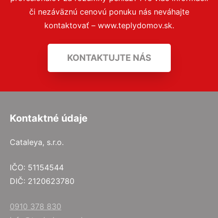
či nezáväznú cenovú ponuku nás neváhajte
kontaktovať – www.teplydomov.sk.
KONTAKTUJTE NÁS
Kontaktné údaje
Cataleya, s.r.o.
IČO: 51154544
DIČ: 2120623780
0910 378 830