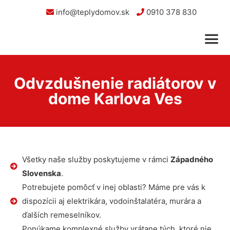
info@teplydomov.sk
0910 378 830
Odvzdušnenie radiátorov v
dome Karlova Ves
Všetky naše služby poskytujeme v rámci
Západného
Slovenska
.
Potrebujete pomôcť v inej oblasti? Máme pre vás k
dispozícii aj elektrikára, vodoinštalatéra, murára a
ďalších remeselníkov.
Ponúkame komplexné služby vrátane tých, ktoré nie