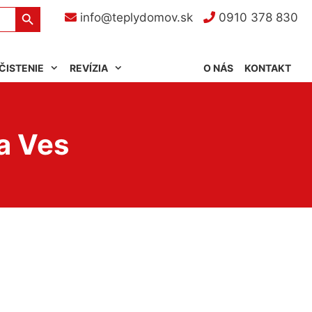
Search Button
info@teplydomov.sk
0910 378 830
ČISTENIE
REVÍZIA
O NÁS
KONTAKT
a Ves