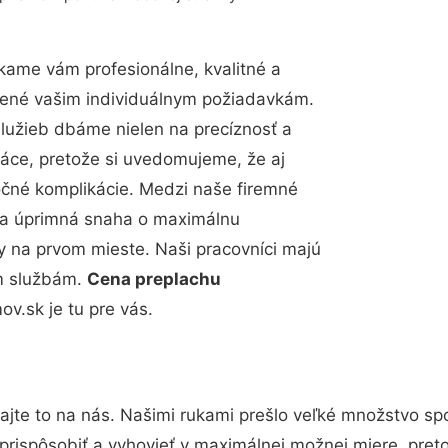
kame vám profesionálne, kvalitné a
bené vašim individuálnym požiadavkám.
 služieb dbáme nielen na precíznosť a
ráce, pretože si uvedomujeme, že aj
čné komplikácie. Medzi naše firemné
up a úprimná snaha o maximálnu
y na prvom mieste. Naši pracovníci majú
im službám.
Cena preplachu
.sk je tu pre vás.
ajte to na nás. Našimi rukami prešlo veľké množstvo sp
prispôsobiť a vyhovieť v maximálnej možnej miere, pret