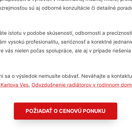
zrejmosťou sú aj odborné konzultácie či detailné porade
te istotu v podobe skúseností, odbornosti a precíznost
m vysokú profesionalitu, serióznosť a korektné jednan
e vás nielen počas spolupráce, ale aj v prípade riešeni
i sa o výsledok nemusíte obávať. Neváhajte a kontaktujte
 Karlova Ves
,
Odvzdušnenie radiátorov v rodinnom dom
POŽIADAŤ O CENOVÚ PONUKU