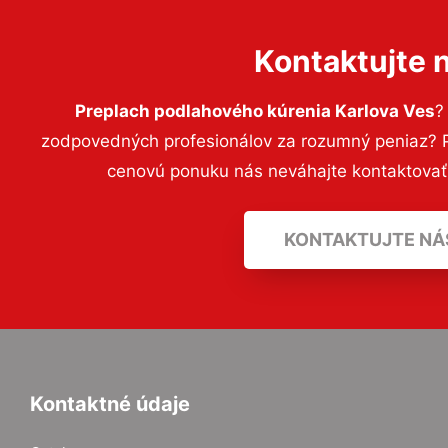
Kontaktujte 
Preplach podlahového kúrenia Karlova Ves
?
zodpovedných profesionálov za rozumný peniaz? Pr
cenovú ponuku nás neváhajte kontaktova
KONTAKTUJTE NÁ
Kontaktné údaje