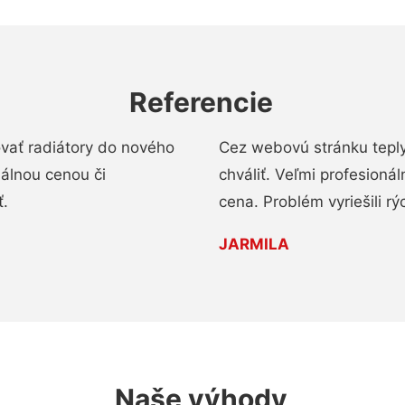
Referencie
ovať radiátory do nového
Cez webovú stránku teply
nálnou cenou či
chváliť. Veľmi profesionál
ť.
cena. Problém vyriešili rý
JARMILA
Naše výhody