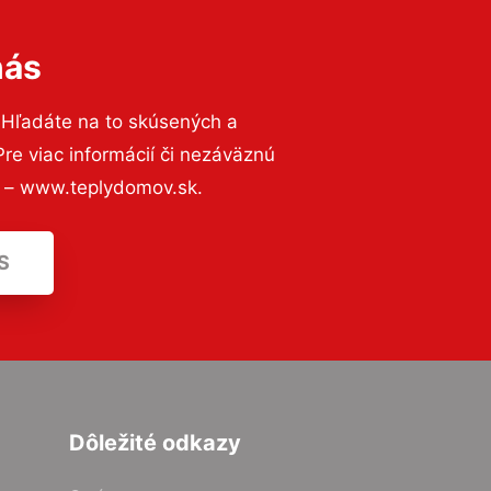
nás
 Hľadáte na to skúsených a
e viac informácií či nezáväznú
ť – www.teplydomov.sk.
S
Dôležité odkazy