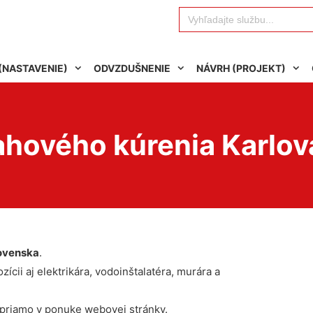
Search
for:
(NASTAVENIE)
ODVZDUŠNENIE
NÁVRH (PROJEKT)
ahového kúrenia Karlov
ovenska
.
ícii aj elektrikára, vodoinštalatéra, murára a
 priamo v ponuke webovej stránky.