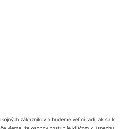
okojných zákazníkov a budeme veľmi radi, ak sa k
ože vieme, že osobný prístup je kľúčom k úspechu.