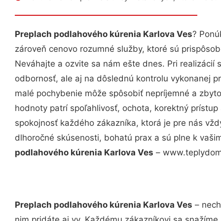
Preplach podlahového kúrenia Karlova Ves
? Ponú
zároveň cenovo rozumné služby, ktoré sú prispôso
Neváhajte a ozvite sa nám ešte dnes. Pri realizácií
odbornosť, ale aj na dôslednú kontrolu vykonanej p
malé pochybenie môže spôsobiť nepríjemné a zbyto
hodnoty patrí spoľahlivosť, ochota, korektný príst
spokojnosť každého zákazníka, ktorá je pre nás vžd
dlhoročné skúsenosti, bohatú prax a sú plne k vaš
podlahového kúrenia Karlova Ves
– www.teplydomov
Preplach podlahového kúrenia Karlova Ves
– nech
nim pridáte aj vy. Každému zákazníkovi sa snažíme 