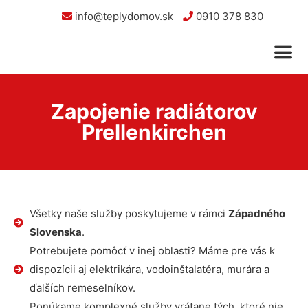
info@teplydomov.sk
0910 378 830
Zapojenie radiátorov
Prellenkirchen
Všetky naše služby poskytujeme v rámci
Západného
Slovenska
.
Potrebujete pomôcť v inej oblasti? Máme pre vás k
dispozícii aj elektrikára, vodoinštalatéra, murára a
ďalších remeselníkov.
Ponúkame komplexné služby vrátane tých, ktoré nie